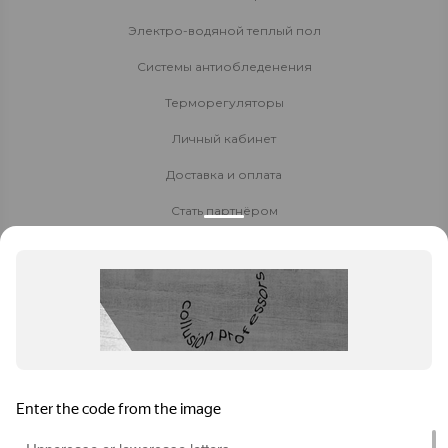
Электро-водяной теплый пол
Системы антиобледенения
Терморегуляторы
Личный кабинет
Доставка и оплата
Стать партнёром
Политика конфиденциальности
Контакты
8 800 700-80-40
8 (925) 410-56-23
Заказать звонок
daewoo-msk@yandex.ru