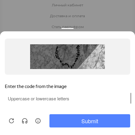
Личный кабинет
Доставка и оплата
Стать партнёром
Политика конфиденциальности
Контакты
8 800 700-80-40
8 (925) 410-56-23
Заказать звонок
daewoo-msk@yandex.ru
Москва
, Варшавское ш., д.1 стр. 6, БЦ W Plaza-2, офис
А-220