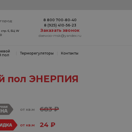
8 800 700-80-40
город:
8 (925) 410-56-23
Заказать звонок
 стр. 6, БЦ W
20
daewoo-msk@yandex.ru
невой
|
|
Терморегуляторы
Контакты
й пол
й пол ЭНЕРПИЯ
683 ₽
от кв.м
24 ₽
от кв.м