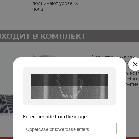
поднимают уровень
пола.
ВХОДИТ В КОМПЛЕКТ
Саморегулируемый 
DW 305 PTC поставля
метражом. Имеет эф
Можно отрезать крат
линиям отреза. Мон
напольное покрытие 
стяжки