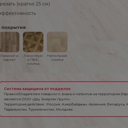
езать (кратно 25 см)
эффективность
 покрытия
Ламинат и
Линолеум
Напольная
паркет
и ПВХ-
плитка
плитка
Система защищена от подделок
Правообладателем товарного знака и патентов на территории Ев
является ООО «Дэу Энертек Групп».
Территория действия : Россия, Азербайджан, Армения, Беларусь, К
Таджикистан, Туркменистан, Молдова.