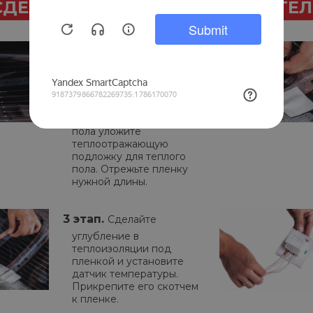
СДЕЛАТЬ МОНТАЖ САМОСТОЯТЕ
1 этап.
Составьте план
расположения пленки и
определите место
установки
терморегулятора. На
черновую поверхность
пола уложите
теплоотражающую
подложку для теплого
пола. Отрежьте пленку
нужной длины.
3 этап.
Сделайте
углубление в
теплоизоляции под
пленкой и установите
датчик температуры.
Прикрепите его скотчем
к пленке.