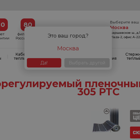
Выберите ваш 
10
80
Москва
Варшавское ш., д.1
лет
филиалов в
Это ваш город?
Plaza-2, офис А-2
антии
России и СНГ
Москва
Кабельные
Кабельные
Системы
Стерж
|
|
|
ы
теплые полы
маты
антиобледенения
теплы
Да!
Выбрать другой
регулируемый пленочны
305 PTC