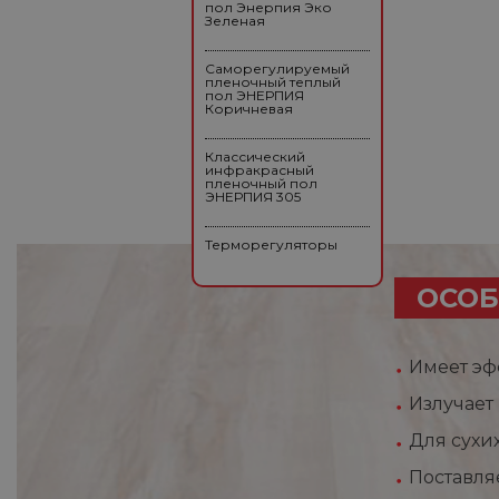
пол Энерпия Эко
Зеленая
Саморегулируемый
пленочный теплый
пол ЭНЕРПИЯ
Коричневая
Классический
инфракрасный
пленочный пол
ЭНЕРПИЯ 305
Терморегуляторы
ОСОБ
Имеет эф
Излучает
Для сухи
Поставля