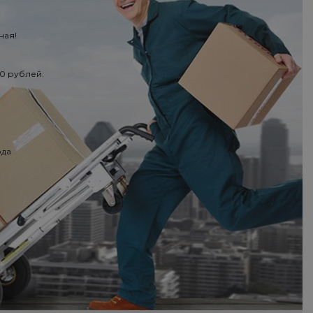
ная!
50 рублей.
ода