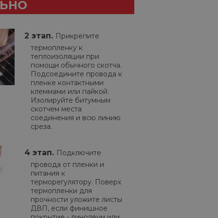
ЛЬНО
2 этап.
Прикрепите
термопленку к
теплоизоляции при
помощи обычного скотча.
Подсоедините провода к
пленке контактными
клеммами или пайкой.
Изолируйте битумным
скотчем места
соединения и всю линию
среза.
4 этап.
Подключите
провода от пленки и
питания к
терморегулятору. Поверх
термопленки для
прочности уложите листы
ДВП, если финишное
покрытие - линолеум или