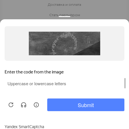
Доставка и оплата
Стать партнёром
Политика конфиденциальности
Контакты
8 800 700-80-40
8 (925) 410-56-23
Заказать звонок
daewoo-msk@yandex.ru
Москва
, Варшавское ш., д.1 стр. 6, БЦ W Plaza-2, офис
А-220