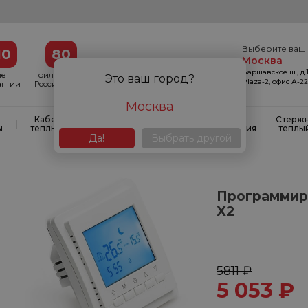
Выберите ваш 
10
80
Москва
Варшавское ш., д.1
лет
филиалов в
Это ваш город?
Plaza-2, офис А-2
антии
России и СНГ
Москва
Кабельные
Кабельные
Системы
Стерж
|
|
|
ы
теплые полы
маты
антиобледенения
теплы
Да!
Выбрать другой
Программир
X2
5811 ₽
5 053
₽