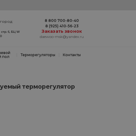
8 800 700-80-40
город:
8 (925) 410-56-23
Заказать звонок
 стр. 6, БЦ W
20
daewoo-msk@yandex.ru
невой
|
|
Терморегуляторы
Контакты
й пол
уемый терморегулятор