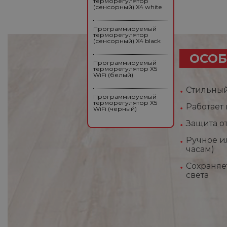
терморегулятор
(сенсорный) X4 white
Программируемый
терморегулятор
(сенсорный) X4 black
ОСОБ
Программируемый
терморегулятор X5
WiFi (белый)
Стильный
Программируемый
терморегулятор X5
Работает
WiFi (черный)
Защита о
Ручное и
часам)
Сохраняе
света