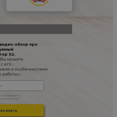
видео-обзор про
уемый
тор X2.
 Вы можете
 с его
ками и особенностями
о работы.»
н на обработку
льных данных