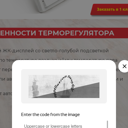
ЕННОСТИ ТЕРМОРЕГУЛЯТОРА
 ЖК-дисплей со светло-голубой подсветкой
 по температуре воздуха и/или температуре пола
т перегрева и замерзания, режим защиты от детей
ли автоматическое управление (по дням недели и
т автоматические настройки при отключении