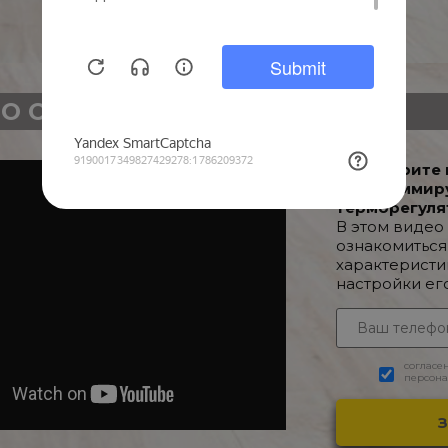
О О ТОВАРЕ
Посмотрите 
Программир
терморегуля
В этом видео
ознакомиться
характеристи
настройки ег
согласе
персона