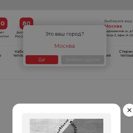
Выберите ваш 
10
80
Москва
Варшавское ш., д.1
лет
филиалов в
Это ваш город?
Plaza-2, офис А-2
антии
России и СНГ
Москва
Кабельные
Кабельные
Системы
Стерж
|
|
|
ы
теплые полы
маты
антиобледенения
теплы
Да!
Выбрать другой