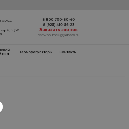
8 800 700-80-40
город:
8 (925) 410-56-23
Заказать звонок
 стр. 6, БЦ W
20
daewoo-msk@yandex.ru
невой
|
|
Терморегуляторы
Контакты
й пол