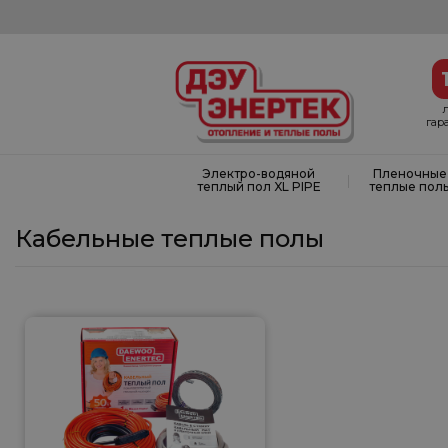
гар
Электро-водяной
Пленочные
|
теплый пол XL PIPE
теплые пол
Кабельные теплые полы