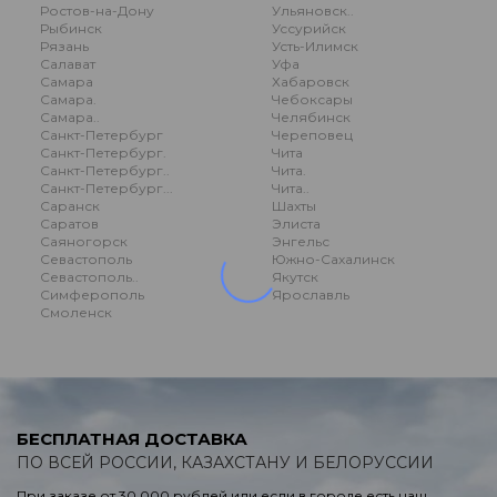
Ростов-на-Дону
Ульяновск..
Рыбинск
Уссурийск
Рязань
Усть-Илимск
Салават
Уфа
Самара
Хабаровск
Самара.
Чебоксары
Самара..
Челябинск
Санкт-Петербург
Череповец
Санкт-Петербург.
Чита
Санкт-Петербург..
Чита.
Санкт-Петербург...
Чита..
Саранск
Шахты
Саратов
Элиста
Саяногорск
Энгельс
Севастополь
Южно-Сахалинск
Севастополь..
Якутск
Симферополь
Ярославль
Смоленск
БЕСПЛАТНАЯ ДОСТАВКА
ПО ВСЕЙ РОССИИ, КАЗАХСТАНУ И БЕЛОРУССИИ
При заказе от 30.000 рублей или если в городе есть наш