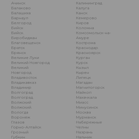
Ачинск
Калининград
Балаково
Калуга
Балашиха
Канск
Барнаул
Кемерово
Белгород
Киров
Бийск
Коломна
Бийск.
Комсомольск-на-
Биробиджан
Амуре
Благовещенск
Кострома
Братск
Краснодар.
Брянск
Красноярск
Великие Луки
Курган
Великий Новгород
Курск
Великий
Кызыл
Новгород.
Кырен
Владивосток
Липецк
Владикавказ
Магадан
Владимир
Магнитогорск
Волгоград
Майкоп
Волгоград.
Махачкала
Волжский
Миасс
Волжский.
Минусинск
Вологда
Москва
Воронеж
Мурманск
Глазов
Набережные
Горно-Алтайск
Челны
Грозный
Назрань
Губкин
Нальчик