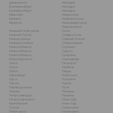
Дзержинск
Находка
Екатеринбург
Находка.
Екатеринбург.
Находка..
Иваново
Нерюнгри
Ижевск
Нефтеюганск
Иркутск
Нижневартовск
Нижнекамск
Нижний Новгород
Сочи
Нижний Тагил
Ставрополь
Новокузнецк
Старый Оскол
Новороссийск
Стерлитамак
Новосибирск
Ступино
Новосибирск.
Сургут
Новосибирск..
Сызрань
Новочеркасск
Сыктывкар
Омск
Таганрог
Омск.
Тамбов
Орел
Тверь
Оренбург
Тобольск
Орск
Тольятти
Пенза
Томск
Первоуральск
Тула
Пермь
Тюмень
Петрозаводск
Тюмень.
Петропавловск-
Улан-Удэ
Камчатский
Улан-Удэ..
Псков
Ульяновск
Пятигорск
Ульяновск.