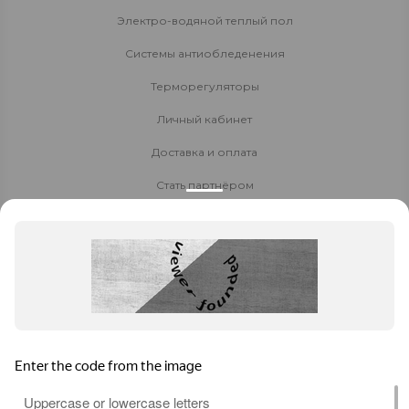
Электро-водяной теплый пол
Системы антиобледенения
Терморегуляторы
Личный кабинет
Доставка и оплата
Стать партнёром
Политика конфиденциальности
Контакты
8 800 700-80-40
8 (925) 410-56-23
Заказать звонок
daewoo-msk@yandex.ru
Москва
, Варшавское ш., д.1 стр. 6, БЦ W Plaza-2, офис