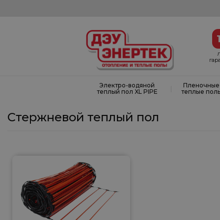
гар
Электро-водяной
Пленочные
|
теплый пол XL PIPE
теплые пол
Стержневой теплый пол