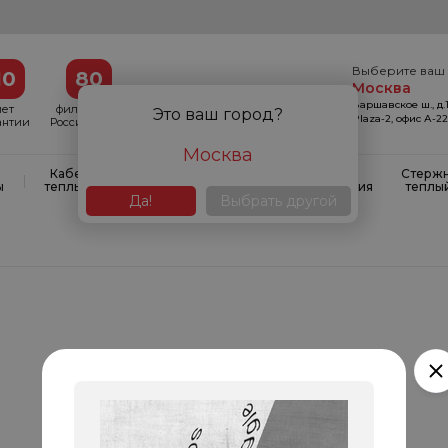
Выберите ваш 
10
80
Москва
Варшавское ш., д.1
лет
филиалов в
Это ваш город?
Plaza-2, офис А-2
антии
России и СНГ
Москва
Кабельные
Кабельные
Системы
Стерж
|
|
|
ы
теплые полы
маты
антиобледенения
теплы
Да!
Выбрать другой