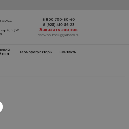
8 800 700-80-40
город:
8 (925) 410-56-23
Заказать звонок
 стр. 6, БЦ W
20
daewoo-msk@yandex.ru
невой
|
|
Терморегуляторы
Контакты
й пол