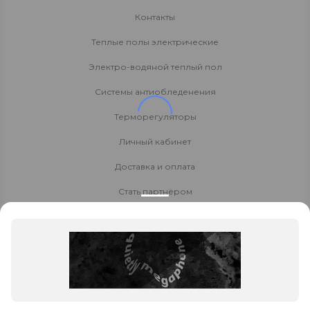
Контакты
Теплые полы электрические
Электро-водяной теплый пол
Системы антиобледенения
Терморегуляторы
Личный кабинет
Доставка и оплата
Стать партнёром
Политика конфиденциальности
Контакты
8 800 700-80-40
8 (925) 410-56-23